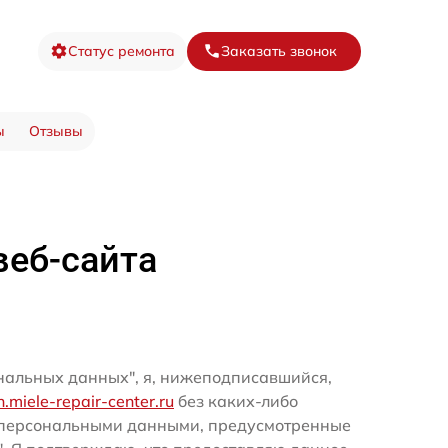
Статус ремонта
Заказать звонок
ы
Отзывы
веб-сайта
ональных данных", я, нижеподписавшийся,
rn.miele-repair-center.ru
без каких-либо
и персональными данными, предусмотренные