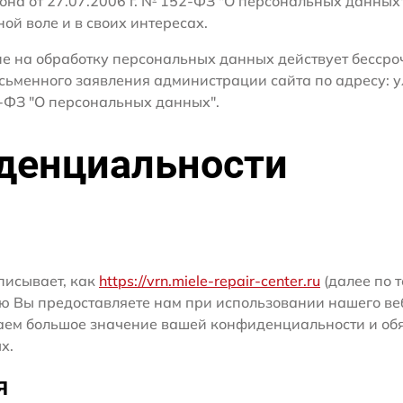
кона от 27.07.2006 г. № 152-ФЗ "О персональных данных
ной воле и в своих интересах.
сие на обработку персональных данных действует бесср
сьменного заявления администрации сайта по адресу: ул
ФЗ "О персональных данных".
денциальности
писывает, как
https://vrn.miele-repair-center.ru
(далее по т
ю Вы предоставляете нам при использовании нашего ве
ридаем большое значение вашей конфиденциальности и о
х.
я