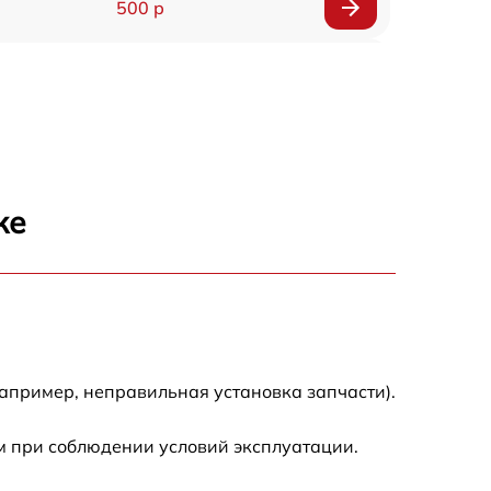
500 р
1200 р
500 р
700 р
же
500 р
900 р
1500 р
апример, неправильная установка запчасти).
м при соблюдении условий эксплуатации.