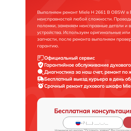
Выполняем ремонт Miele H 2661 B OBSW в 
неисправностей любой сложности. Проводи
поломки, заменяем неисправные детали и 
устройства. Используем оригинальные ил
запчасти, после ремонта выполняем прове
гарантию.
Официальный сервис
Гарантийное обслуживание
духового
Диагностика за наш счет,
ремонт по
Бесплатный выезд курьера
в день о
Срочный ремонт
духового шкафа Mie
Бесплатная консультаци
Нажимая на кнопку "Оставить заявку" Вы соглашает