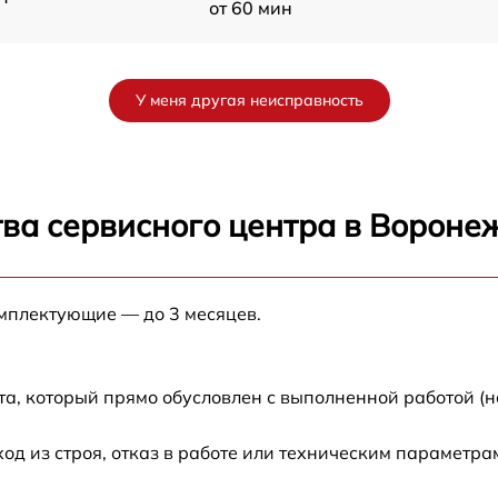
от 60 мин
от 60 мин
У меня другая неисправность
от 60 мин
от 60 мин
ва сервисного центра в Вороне
SW
от 60 мин
омплектующие — до 3 месяцев.
W
от 60 мин
от 60 мин
а, который прямо обусловлен с выполненной работой (н
 из строя, отказ в работе или техническим параметра