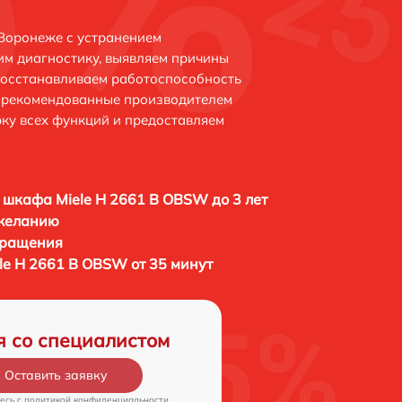
Воронеже с устранением
м диагностику, выявляем причины
восстанавливаем работоспособность
и рекомендованные производителем
рку всех функций и предоставляем
 шкафа Miele H 2661 B OBSW до 3 лет
 желанию
бращения
le H 2661 B OBSW от 35 минут
я со специалистом
Оставить заявку
есь c
политикой конфиденциальности