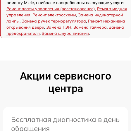
ремонту Miele, наиболее востребованы следующие услуги:
Ремонт платы управления (восстановление)
,
Ремонт модуля
управления
,
Ремонт электросхемы
,
Замена индикаторной
лампы
,
Замена ручек терморегулятора
,
Ремонт механизма
открывания двери
,
Замена ТЭН
,
Замена таймера
,
Замена
предохранителя
,
Замена шнура питания
.
Акции сервисного
центра
Бесплатная диагностика в день
обращения