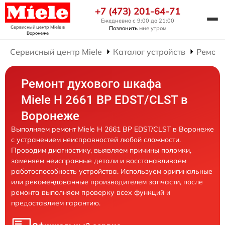
+7 (473) 201-64-71
Ежедневно с 9:00 до 21:00
Сервисный центр Miele
в
Позвонить
мне утром
Воронеже
Сервисный центр Miele
Каталог устройств
Ремонт
Ремонт духового шкафа
Miele H 2661 BP EDST/CLST в
Воронеже
Выполняем ремонт Miele H 2661 BP EDST/CLST в Воронеже
с устранением неисправностей любой сложности.
Проводим диагностику, выявляем причины поломки,
заменяем неисправные детали и восстанавливаем
работоспособность устройства. Используем оригинальные
или рекомендованные производителем запчасти, после
ремонта выполняем проверку всех функций и
предоставляем гарантию.