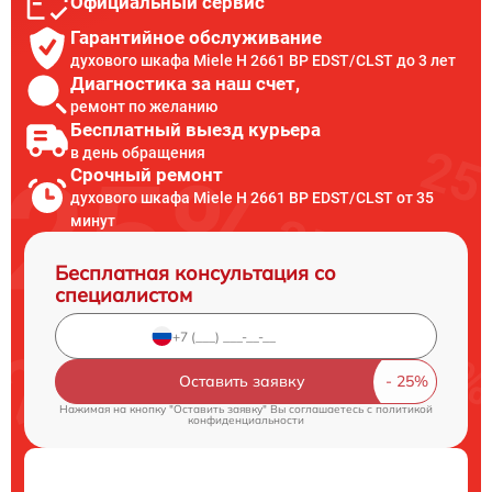
Официальный сервис
Гарантийное обслуживание
духового шкафа Miele H 2661 BP EDST/CLST до 3 лет
Диагностика за наш счет,
ремонт по желанию
Бесплатный выезд курьера
в день обращения
Срочный ремонт
духового шкафа Miele H 2661 BP EDST/CLST от 35
минут
Бесплатная консультация со
специалистом
Оставить заявку
Нажимая на кнопку "Оставить заявку" Вы соглашаетесь c
политикой
конфиденциальности