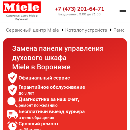
+7 (473) 201-64-71
Ежедневно с 9:00 до 21:00
Сервисный центр Miele
в
Воронеже
Сервисный центр Miele
Каталог устройств
Ремонт
Замена панели управления
духового шкафа
Miele в Воронеже
Официальный сервис
Гарантийное обслуживание
до 3 лет
Диагностика за наш счет,
ремонт по желанию
Бесплатный выезд курьера
в день обращения
Срочный ремонт
от 35 минут