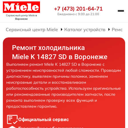
+7 (473) 201-64-71
Ежедневно с 9:00 до 21:00
Сервисный центр Miele
в
Воронеже
Сервисный центр Miele
Каталог устройств
Ремонт
Ремонт холодильника
Miele K 14827 SD в Воронеже
Выполняем ремонт Miele K 14827 SD в Воронеже с
устранением неисправностей любой сложности. Проводим
диагностику, выявляем причины поломки, заменяем
неисправные детали и восстанавливаем
работоспособность устройства. Используем оригинальные
или рекомендованные производителем запчасти, после
ремонта выполняем проверку всех функций и
предоставляем гарантию.
Официальный сервис