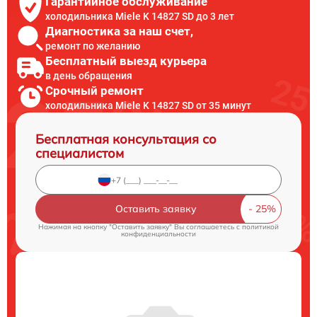
Гарантийное обслуживание
холодильника Miele K 14827 SD до 3 лет
Диагностика за наш счет,
ремонт по желанию
Бесплатный выезд курьера
в день обращения
Срочный ремонт
холодильника Miele K 14827 SD от 35 минут
Бесплатная консультация со
специалистом
Оставить заявку
Нажимая на кнопку "Оставить заявку" Вы соглашаетесь c
политикой
конфиденциальности