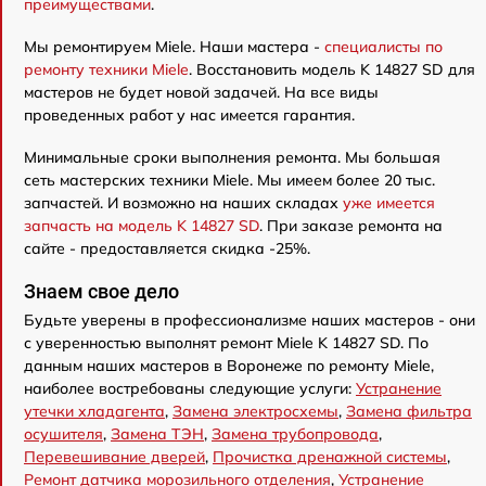
преимуществами
.
Мы ремонтируем Miele. Наши мастера -
специалисты по
ремонту техники Miele
. Восстановить модель K 14827 SD для
мастеров не будет новой задачей. На все виды
проведенных работ у нас имеется гарантия.
Минимальные сроки выполнения ремонта. Мы большая
сеть мастерских техники Miele. Мы имеем более 20 тыс.
запчастей. И возможно на наших складах
уже имеется
запчасть на модель K 14827 SD
. При заказе ремонта на
сайте - предоставляется скидка -25%.
Знаем свое дело
Будьте уверены в профессионализме наших мастеров - они
с уверенностью выполнят ремонт Miele K 14827 SD. По
данным наших мастеров в Воронеже по ремонту Miele,
наиболее востребованы следующие услуги:
Устранение
утечки хладагента
,
Замена электросхемы
,
Замена фильтра
осушителя
,
Замена ТЭН
,
Замена трубопровода
,
Перевешивание дверей
,
Прочистка дренажной системы
,
Ремонт датчика морозильного отделения
,
Устранение