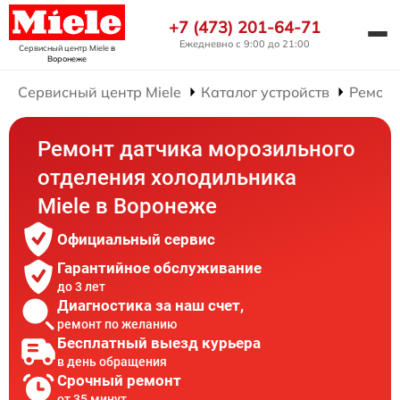
+7 (473) 201-64-71
Ежедневно с 9:00 до 21:00
Сервисный центр Miele
в
Воронеже
Сервисный центр Miele
Каталог устройств
Ремонт
Ремонт датчика морозильного
отделения холодильника
Miele в Воронеже
Официальный сервис
Гарантийное обслуживание
до 3 лет
Диагностика за наш счет,
ремонт по желанию
Бесплатный выезд курьера
в день обращения
Срочный ремонт
от 35 минут