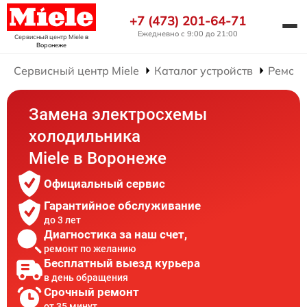
+7 (473) 201-64-71
Ежедневно с 9:00 до 21:00
Сервисный центр Miele
в
Воронеже
Сервисный центр Miele
Каталог устройств
Ремонт
Замена электросхемы
холодильника
Miele в Воронеже
Официальный сервис
Гарантийное обслуживание
до 3 лет
Диагностика за наш счет,
ремонт по желанию
Бесплатный выезд курьера
в день обращения
Срочный ремонт
от 35 минут