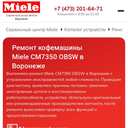
+7 (473) 201-64-71
Ежедневно с 9:00 до 21:00
Сервисный центр Miele
в
Воронеже
Сервисный центр Miele
Каталог устройств
Ремон
Ремонт кофемашины
Miele CM7350 OBSW в
Воронеже
Выполняем ремонт Miele CM7350 OBSW в Воронеже с
устранением неисправностей любой сложности. Проводим
диагностику, выявляем причины поломки, заменяем
неисправные детали и восстанавливаем
работоспособность устройства. Используем оригинальные
или рекомендованные производителем запчасти, после
ремонта выполняем проверку всех функций и
предоставляем гарантию.