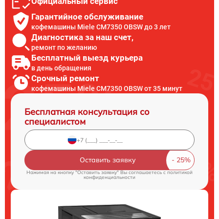
Официальный сервис
Гарантийное обслуживание
кофемашины Miele CM7350 OBSW до 3 лет
Диагностика за наш счет,
ремонт по желанию
Бесплатный выезд курьера
в день обращения
Срочный ремонт
кофемашины Miele CM7350 OBSW от 35 минут
Бесплатная консультация со
специалистом
Оставить заявку
Нажимая на кнопку "Оставить заявку" Вы соглашаетесь c
политикой
конфиденциальности