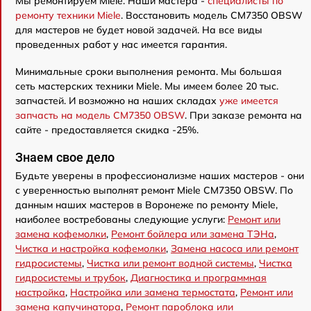
Мы ремонтируем Miele. Наши мастера -
специалисты по
ремонту техники Miele
. Восстановить модель CM7350 OBSW
для мастеров не будет новой задачей. На все виды
проведенных работ у нас имеется гарантия.
Минимальные сроки выполнения ремонта. Мы большая
сеть мастерских техники Miele. Мы имеем более 20 тыс.
запчастей. И возможно на наших складах
уже имеется
запчасть на модель CM7350 OBSW
. При заказе ремонта на
сайте - предоставляется скидка -25%.
Знаем свое дело
Будьте уверены в профессионализме наших мастеров - они
с уверенностью выполнят ремонт Miele CM7350 OBSW. По
данным наших мастеров в Воронеже по ремонту Miele,
наиболее востребованы следующие услуги:
Ремонт или
замена кофемолки
,
Ремонт бойлера или замена ТЭНа
,
Чистка и настройка кофемолки
,
Замена насоса или ремонт
гидросистемы
,
Чистка или ремонт водной системы
,
Чистка
гидросистемы и трубок
,
Диагностика и программная
настройка
,
Настройка или замена термостата
,
Ремонт или
замена капучинатора
,
Ремонт пароблока или