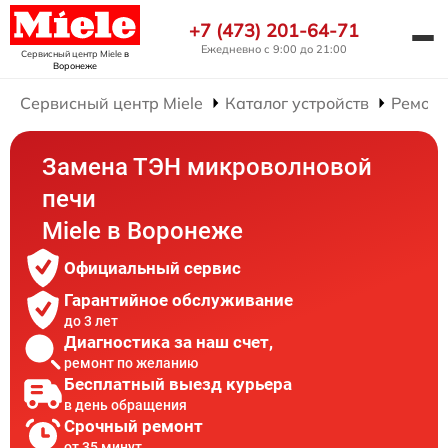
+7 (473) 201-64-71
Ежедневно с 9:00 до 21:00
Сервисный центр Miele
в
Воронеже
Сервисный центр Miele
Каталог устройств
Ремонт
Замена ТЭН микроволновой
печи
Miele в Воронеже
Официальный сервис
Гарантийное обслуживание
до 3 лет
Диагностика за наш счет,
ремонт по желанию
Бесплатный выезд курьера
в день обращения
Срочный ремонт
от 35 минут