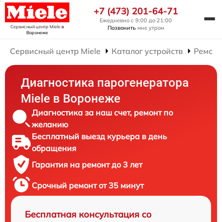
+7 (473) 201-64-71
Ежедневно с 9:00 до 21:00
Сервисный центр Miele
в
Позвонить
мне утром
Воронеже
Сервисный центр Miele
Каталог устройств
Ремонт
Диагностика парогенератора
Miele в Воронеже
Диагностика за наш счет, ремонт по
желанию
Бесплатный выезд курьера в день
обращения
Гарантия на ремонт до 3 лет
Срочный ремонт от 35 минут
Бесплатная консультация со