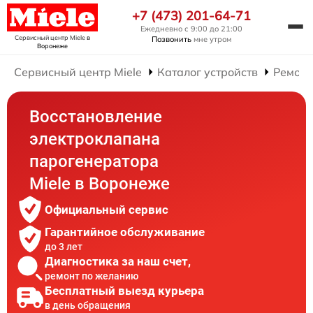
+7 (473) 201-64-71
Ежедневно с 9:00 до 21:00
Сервисный центр Miele
в
Позвонить
мне утром
Воронеже
Сервисный центр Miele
Каталог устройств
Ремонт
Восстановление
электроклапана
парогенератора
Miele в Воронеже
Официальный сервис
Гарантийное обслуживание
до 3 лет
Диагностика за наш счет,
ремонт по желанию
Бесплатный выезд курьера
в день обращения