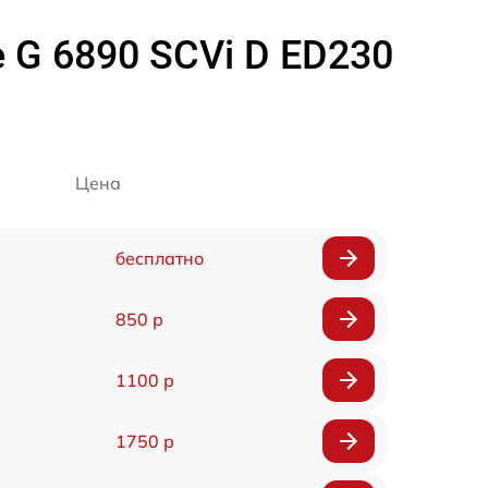
G 6890 SCVi D ED230
Цена
бесплатно
850 р
1100 р
1750 р