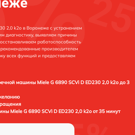
неже
30 2,0 k2o в Воронеже с устранением
м диагностику, выявляем причины
восстанавливаем работоспособность
и рекомендованные производителем
рку всех функций и предоставляем
ечной машины Miele G 6890 SCVi D ED230 2,0 k2o до 3
 желанию
бращения
ы Miele G 6890 SCVi D ED230 2,0 k2o от 35 минут