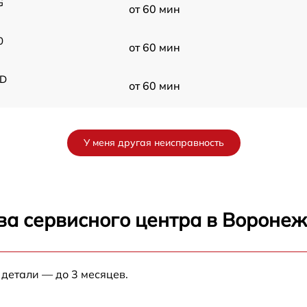
G
от 60 мин
0
от 60 мин
 D
от 60 мин
от 60 мин
У меня другая неисправность
от 60 мин
от 60 мин
ва сервисного центра в Вороне
от 60 мин
 детали — до 3 месяцев.
от 60 мин