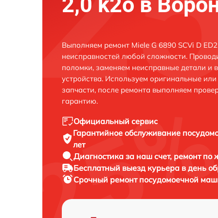
2,0 k2o в Воро
Выполняем ремонт Miele G 6890 SCVi D ED2
неисправностей любой сложности. Проводи
поломки, заменяем неисправные детали и 
устройства. Используем оригинальные ил
запчасти, после ремонта выполняем прове
гарантию.
Официальный сервис
Гарантийное обслуживание
посудомо
лет
Диагностика за наш счет,
ремонт по
Бесплатный выезд курьера
в день о
Срочный ремонт
посудомоечной машин