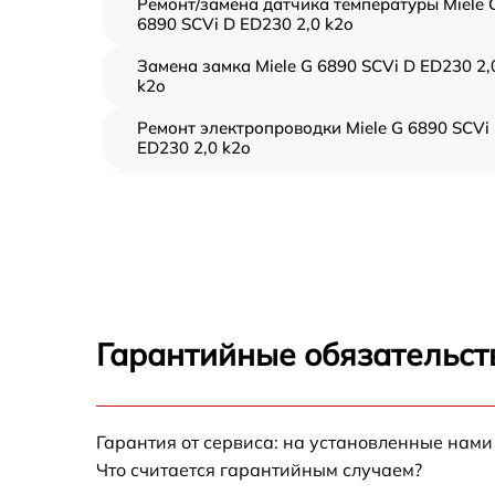
Ремонт/замена датчика температуры Miele 
6890 SCVi D ED230 2,0 k2o
Замена замка Miele G 6890 SCVi D ED230 2,
k2o
Ремонт электропроводки Miele G 6890 SCVi
ED230 2,0 k2o
Замена шнура питания Miele G 6890 SCVi D
ED230 2,0 k2o
Корпусный ремонт (замена резинок,
креплений, кнопок) Miele G 6890 SCVi D
ED230 2,0 k2o
Ремонт платы управления (восстановление)
Гарантийные обязательст
Miele G 6890 SCVi D ED230 2,0 k2o
Замена заливного клапана Miele G 6890
SCVi D ED230 2,0 k2o
Гарантия от сервиса: на установленные нами
Замена панели управления Miele G 6890
Что считается гарантийным случаем?
SCVi D ED230 2,0 k2o