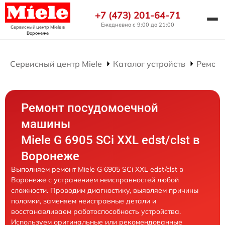
+7 (473) 201-64-71
Ежедневно с 9:00 до 21:00
Сервисный центр Miele
в
Воронеже
Сервисный центр Miele
Каталог устройств
Ремонт
Ремонт посудомоечной
машины
Miele G 6905 SCi XXL edst/clst в
Воронеже
Выполняем ремонт Miele G 6905 SCi XXL edst/clst в
Воронеже с устранением неисправностей любой
сложности. Проводим диагностику, выявляем причины
поломки, заменяем неисправные детали и
восстанавливаем работоспособность устройства.
Используем оригинальные или рекомендованные