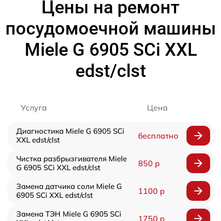
Цены на ремонт
посудомоечной машины
Miele G 6905 SCi XXL
edst/clst
Услуга
Цена
Диагностика Miele G 6905 SCi
бесплатно
XXL edst/clst
Чистка разбрызгивателя Miele
850 р
G 6905 SCi XXL edst/clst
Замена датчика соли Miele G
1100 р
6905 SCi XXL edst/clst
Замена ТЭН Miele G 6905 SCi
1750 р