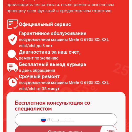
производителем запчасти, после ремонта выполняем
проверку всех функций и предоставляем гарантию.
Официальный сервис
Гарантийное обслуживание
посудомоечной машины Miele G 6905 SCi XXL
edst/clst до 3 лет
Диагностика за наш счет,
ремонт по желанию
Бесплатный выезд курьера
в день обращения
Срочный ремонт
посудомоечной машины Miele G 6905 SCi XXL
edst/clst от 35 минут
Бесплатная консультация со
специалистом
Оставить заявку