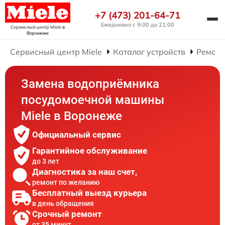
+7 (473) 201-64-71
Ежедневно с 9:00 до 21:00
Сервисный центр Miele
в
Воронеже
Сервисный центр Miele
Каталог устройств
Ремонт
Замена водоприёмника
посудомоечной машины
Miele в Воронеже
Официальный сервис
Гарантийное обслуживание
до 3 лет
Диагностика за наш счет,
ремонт по желанию
Бесплатный выезд курьера
в день обращения
Срочный ремонт
от 35 минут