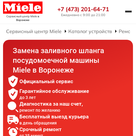
+7 (473) 201-64-71
Ежедневно с 9:00 до 21:00
Сервисный центр Miele
в
Воронеже
Сервисный центр Miele
Каталог устройств
Ремонт
Замена заливного шланга
посудомоечной машины
Miele в Воронеже
Официальный сервис
Гарантийное обслуживание
до 3 лет
Диагностика за наш счет,
ремонт по желанию
Бесплатный выезд курьера
в день обращения
Срочный ремонт
от 35 минут