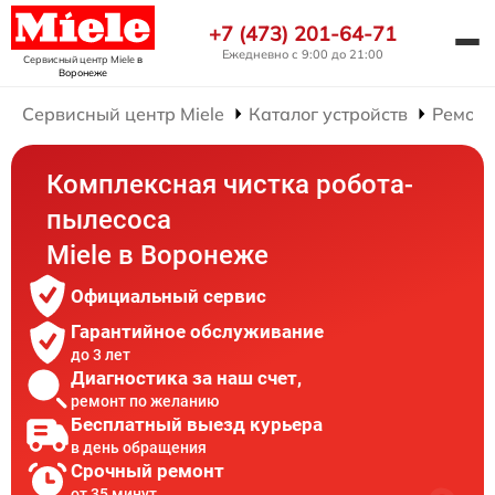
+7 (473) 201-64-71
Ежедневно с 9:00 до 21:00
Сервисный центр Miele
в
Воронеже
Сервисный центр Miele
Каталог устройств
Ремонт
Комплексная чистка робота-
пылесоса
Miele в Воронеже
Официальный сервис
Гарантийное обслуживание
до 3 лет
Диагностика за наш счет,
ремонт по желанию
Бесплатный выезд курьера
в день обращения
Срочный ремонт
от 35 минут