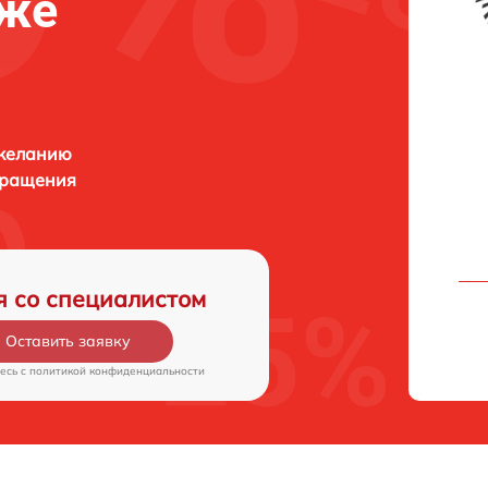
еже
 желанию
бращения
я со специалистом
Оставить заявку
есь c
политикой конфиденциальности