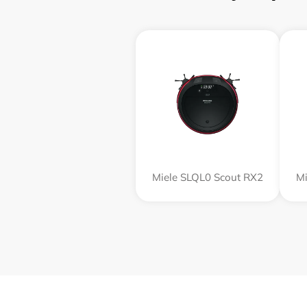
Miele SLQL0 Scout RX2
Mi