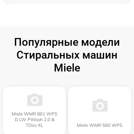
Популярные модели
Стиральных машин
Miele
Miele WMR 861 WPS
D LW PWash 2.0 &
TDos XL
Miele WMR 560 WPS