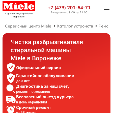
+7 (473) 201-64-71
Ежедневно с 9:00 до 21:00
Сервисный центр Miele
в
Воронеже
Сервисный центр Miele
Каталог устройств
Ремонт
Чистка разбрызгивателя
стиральной машины
Miele в Воронеже
Официальный сервис
Гарантийное обслуживание
до 3 лет
Диагностика за наш счет,
ремонт по желанию
Бесплатный выезд курьера
в день обращения
Срочный ремонт
от 35 минут