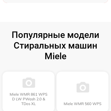
Популярные модели
Стиральных машин
Miele
Miele WMR 861 WPS
D LW PWash 2.0 &
TDos XL
Miele WMR 560 WPS