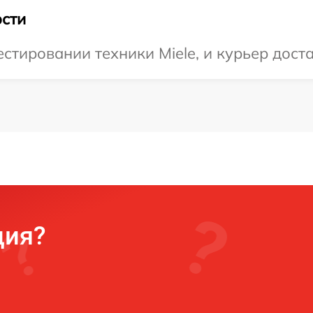
сти
тировании техники Miele, и курьер доста
ция?