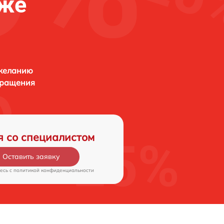
еже
 желанию
бращения
я со специалистом
Оставить заявку
есь c
политикой конфиденциальности