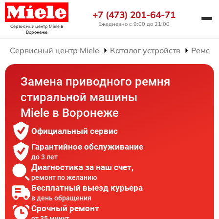
+7 (473) 201-64-71
Ежедневно с 9:00 до 21:00
Сервисный центр Miele
в
Воронеже
Сервисный центр Miele
Каталог устройств
Ремонт
Замена приводного ремня
стиральной машины
Miele в Воронеже
Официальный сервис
Гарантийное обслуживание
до 3 лет
Диагностика за наш счет,
ремонт по желанию
Бесплатный выезд курьера
в день обращения
Срочный ремонт
от 35 минут