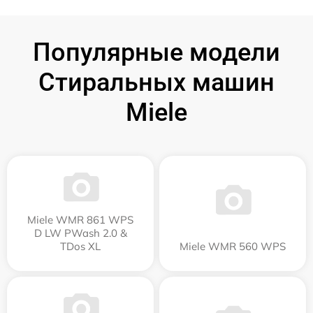
Популярные модели
Стиральных машин
Miele
Miele WMR 861 WPS
D LW PWash 2.0 &
TDos XL
Miele WMR 560 WPS