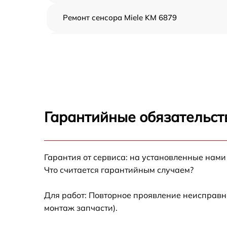
Ремонт сенсора Miele KM 6879
Ремонт переключателя Miele KM 6879
Разблокировка варочной панели Miele KM
6879
Замена панели управления Miele KM 6879
Гарантийные обязательст
Ремонт модуля управления Miele KM 6879
Гарантия от сервиса: на установленные нами
Замена сенсора Miele KM 6879
Что считается гарантийным случаем?
Для работ: Повторное проявление неисправн
монтаж запчасти).