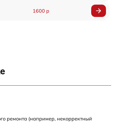
1600 р
750 р
600 р
1600 р
же
1900 р
1600 р
ого ремонта (например, некорректный