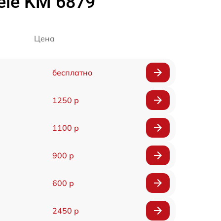
ele KM 6879
Цена
бесплатно
1250 р
1100 р
900 р
600 р
2450 р