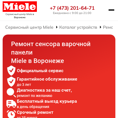
+7 (473) 201-64-71
Ежедневно с 9:00 до 21:00
Сервисный центр Miele
в
Воронеже
Сервисный центр Miele
Каталог устройств
Ремонт
Ремонт сенсора варочной
панели
Miele в Воронеже
Официальный сервис
Гарантийное обслуживание
до 3 лет
Диагностика за наш счет,
ремонт по желанию
Бесплатный выезд курьера
в день обращения
Срочный ремонт
от 35 минут