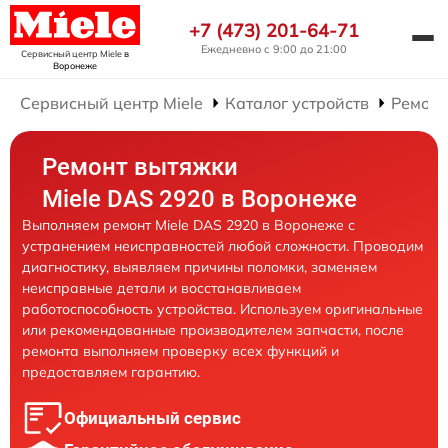
+7 (473) 201-64-71
Ежедневно с 9:00 до 21:00
Сервисный центр Miele
в
Воронеже
Сервисный центр Miele
Каталог устройств
Ремонт
Ремонт вытяжки
Miele DAS 2920 в Воронеже
Выполняем ремонт Miele DAS 2920 в Воронеже с
устранением неисправностей любой сложности. Проводим
диагностику, выявляем причины поломки, заменяем
неисправные детали и восстанавливаем
работоспособность устройства. Используем оригинальные
или рекомендованные производителем запчасти, после
ремонта выполняем проверку всех функций и
предоставляем гарантию.
Официальный сервис