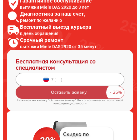
Гарантийное обслуживание
вытяжки Miele DAS 2920 до 3 лет
Диагностика за наш счет,
ремонт по желанию
Бесплатный выезд курьера
в день обращения
Срочный ремонт
вытяжки Miele DAS 2920 от 35 минут
Бесплатная консультация со
специалистом
Оставить заявку
Нажимая на кнопку "Оставить заявку" Вы соглашаетесь c
политикой
конфиденциальности
Скидка по