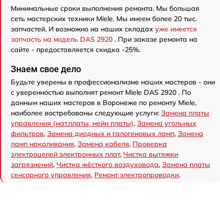
Минимальные сроки выполнения ремонта. Мы большая
сеть мастерских техники Miele. Мы имеем более 20 тыс.
запчастей. И возможно на наших складах
уже имеется
запчасть на модель DAS 2920
. При заказе ремонта на
сайте - предоставляется скидка -25%.
Знаем свое дело
Будьте уверены в профессионализме наших мастеров - они
с уверенностью выполнят ремонт Miele DAS 2920 . По
данным наших мастеров в Воронеже по ремонту Miele,
наиболее востребованы следующие услуги:
Замена платы
управления (мат.платы, мейн платы)
,
Замена угольных
фильтров
,
Замена диодных и галогеновых ламп
,
Замена
ламп накаливания
,
Замена кабеля
,
Проверка
электроцепей электронных плат
,
Чистка вытяжки
загрязнений
,
Чистка жёсткого воздуховода
,
Замена платы
сенсорного управления
,
Ремонт электропроводки
.