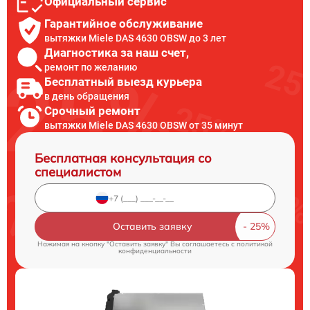
Официальный сервис
Гарантийное обслуживание
вытяжки Miele DAS 4630 OBSW до 3 лет
Диагностика за наш счет,
ремонт по желанию
Бесплатный выезд курьера
в день обращения
Срочный ремонт
вытяжки Miele DAS 4630 OBSW от 35 минут
Бесплатная консультация со
специалистом
Оставить заявку
Нажимая на кнопку "Оставить заявку" Вы соглашаетесь c
политикой
конфиденциальности