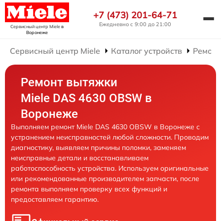
+7 (473) 201-64-71
Ежедневно с 9:00 до 21:00
Сервисный центр Miele
в
Воронеже
Сервисный центр Miele
Каталог устройств
Ремонт
Ремонт вытяжки
Miele DAS 4630 OBSW в
Воронеже
Выполняем ремонт Miele DAS 4630 OBSW в Воронеже с
устранением неисправностей любой сложности. Проводим
диагностику, выявляем причины поломки, заменяем
неисправные детали и восстанавливаем
работоспособность устройства. Используем оригинальные
или рекомендованные производителем запчасти, после
ремонта выполняем проверку всех функций и
предоставляем гарантию.