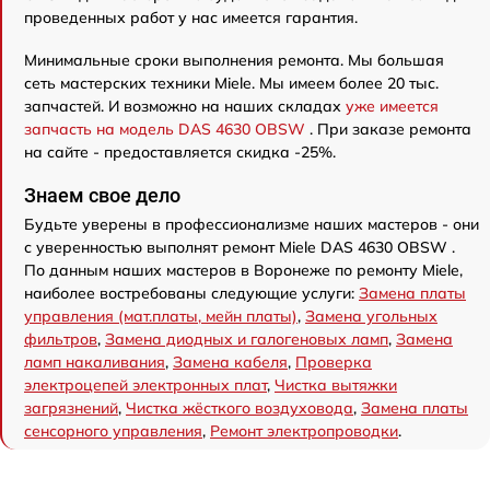
проведенных работ у нас имеется гарантия.
Минимальные сроки выполнения ремонта. Мы большая
сеть мастерских техники Miele. Мы имеем более 20 тыс.
запчастей. И возможно на наших складах
уже имеется
запчасть на модель DAS 4630 OBSW
. При заказе ремонта
на сайте - предоставляется скидка -25%.
Знаем свое дело
Будьте уверены в профессионализме наших мастеров - они
с уверенностью выполнят ремонт Miele DAS 4630 OBSW .
По данным наших мастеров в Воронеже по ремонту Miele,
наиболее востребованы следующие услуги:
Замена платы
управления (мат.платы, мейн платы)
,
Замена угольных
фильтров
,
Замена диодных и галогеновых ламп
,
Замена
ламп накаливания
,
Замена кабеля
,
Проверка
электроцепей электронных плат
,
Чистка вытяжки
загрязнений
,
Чистка жёсткого воздуховода
,
Замена платы
сенсорного управления
,
Ремонт электропроводки
.