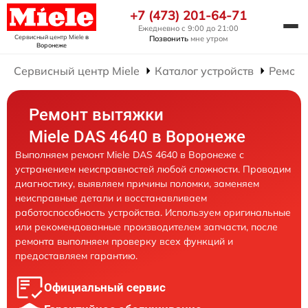
+7 (473) 201-64-71
Ежедневно с 9:00 до 21:00
Сервисный центр Miele
в
Позвонить
мне утром
Воронеже
Сервисный центр Miele
Каталог устройств
Ремонт
Ремонт вытяжки
Miele DAS 4640 в Воронеже
Выполняем ремонт Miele DAS 4640 в Воронеже с
устранением неисправностей любой сложности. Проводим
диагностику, выявляем причины поломки, заменяем
неисправные детали и восстанавливаем
работоспособность устройства. Используем оригинальные
или рекомендованные производителем запчасти, после
ремонта выполняем проверку всех функций и
предоставляем гарантию.
Официальный сервис