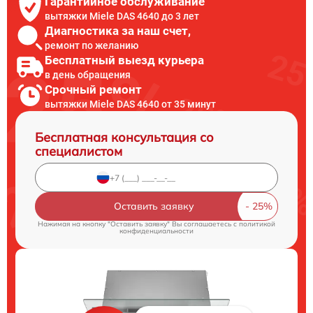
Гарантийное обслуживание
вытяжки Miele DAS 4640 до 3 лет
Диагностика за наш счет,
ремонт по желанию
Бесплатный выезд курьера
в день обращения
Срочный ремонт
вытяжки Miele DAS 4640 от 35 минут
Бесплатная консультация со
специалистом
Оставить заявку
Нажимая на кнопку "Оставить заявку" Вы соглашаетесь c
политикой
конфиденциальности