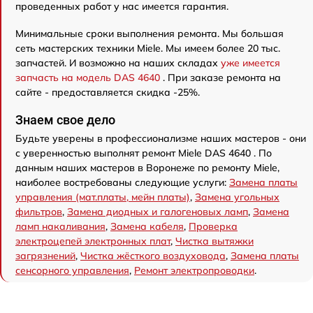
проведенных работ у нас имеется гарантия.
Минимальные сроки выполнения ремонта. Мы большая
сеть мастерских техники Miele. Мы имеем более 20 тыс.
запчастей. И возможно на наших складах
уже имеется
запчасть на модель DAS 4640
. При заказе ремонта на
сайте - предоставляется скидка -25%.
Знаем свое дело
Будьте уверены в профессионализме наших мастеров - они
с уверенностью выполнят ремонт Miele DAS 4640 . По
данным наших мастеров в Воронеже по ремонту Miele,
наиболее востребованы следующие услуги:
Замена платы
управления (мат.платы, мейн платы)
,
Замена угольных
фильтров
,
Замена диодных и галогеновых ламп
,
Замена
ламп накаливания
,
Замена кабеля
,
Проверка
электроцепей электронных плат
,
Чистка вытяжки
загрязнений
,
Чистка жёсткого воздуховода
,
Замена платы
сенсорного управления
,
Ремонт электропроводки
.