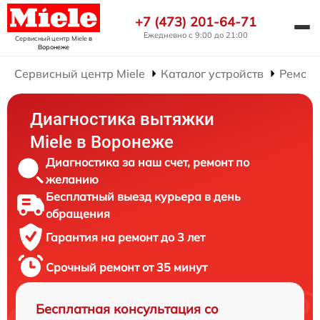
+7 (473) 201-64-71
Ежедневно с 9:00 до 21:00
Сервисный центр Miele
в
Воронеже
Сервисный центр Miele
Каталог устройств
Ремонт
Диагностика вытяжки
Miele в Воронеже
Диагностика за наш счет, ремонт по
желанию
Бесплатный выезд курьера в день
обращения
Гарантия на ремонт до 3 лет
Срочный ремонт от 35 минут
Бесплатная консультация со