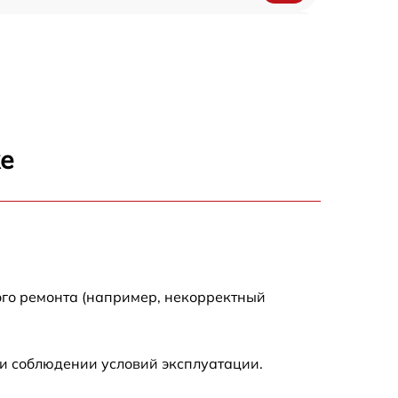
750 р
920 р
1290 р
же
550 р
1790 р
550 р
ого ремонта (например, некорректный
1990 р
и соблюдении условий эксплуатации.
1990 р