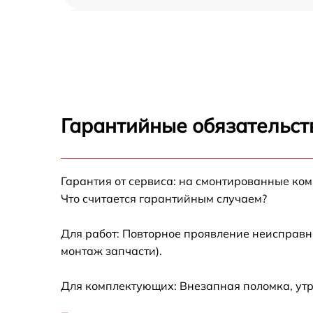
Чистка вытяжки загрязнений Miele PUR68
Чистка жёсткого воздуховода Miele PUR68
Замена платы сенсорного управления Miele
PUR68W
Гарантийные обязательст
Ремонт электропроводки Miele PUR68W
Гарантия от сервиса: на смонтированные ко
Ремонт двигателя Miele PUR68W
Что считается гарантийным случаем?
Корпусный ремонт (замена резинок,
креплений, кнопок) Miele PUR68W
Для работ: Повторное проявление неисправн
монтаж запчасти).
Ремонт платы управления (восстановление)
Miele PUR68W
Для комплектующих: Внезапная поломка, утр
Замена двигателя Miele PUR68W