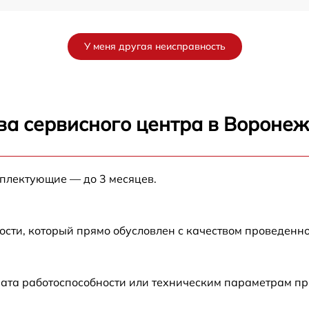
W
от 60 мин
У меня другая неисправность
W
от 60 мин
от 60 мин
ва сервисного центра в Вороне
от 60 мин
мплектующие — до 3 месяцев.
от 60 мин
от 60 мин
ости, который прямо обусловлен с качеством проведенн
от 60 мин
ата работоспособности или техническим параметрам пр
от 60 мин