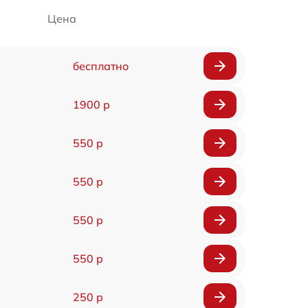
Цена
бесплатно
1900 р
550 р
550 р
550 р
550 р
250 р