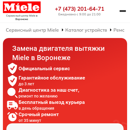
+7 (473) 201-64-71
Ежедневно с 9:00 до 21:00
Сервисный центр Miele
в
Воронеже
Сервисный центр Miele
Каталог устройств
Ремонт
Замена двигателя вытяжки
Miele в Воронеже
Официальный сервис
Гарантийное обслуживание
до 3 лет
Диагностика за наш счет,
ремонт по желанию
Бесплатный выезд курьера
в день обращения
Срочный ремонт
от 35 минут