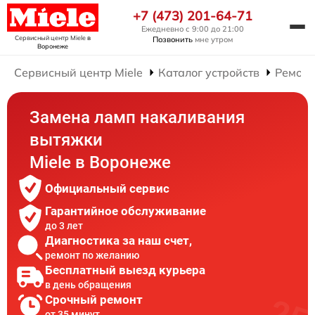
+7 (473) 201-64-71
Ежедневно с 9:00 до 21:00
Сервисный центр Miele
в
Позвонить
мне утром
Воронеже
Сервисный центр Miele
Каталог устройств
Ремонт
Замена ламп накаливания
вытяжки
Miele в Воронеже
Официальный сервис
Гарантийное обслуживание
до 3 лет
Диагностика за наш счет,
ремонт по желанию
Бесплатный выезд курьера
в день обращения
Срочный ремонт
от 35 минут