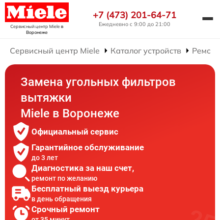
+7 (473) 201-64-71
Ежедневно с 9:00 до 21:00
Сервисный центр Miele
в
Воронеже
Сервисный центр Miele
Каталог устройств
Ремонт
Замена угольных фильтров
вытяжки
Miele в Воронеже
Официальный сервис
Гарантийное обслуживание
до 3 лет
Диагностика за наш счет,
ремонт по желанию
Бесплатный выезд курьера
в день обращения
Срочный ремонт
от 35 минут